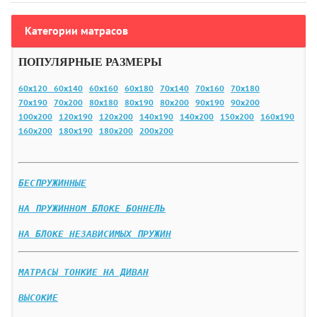
Категории матрасов
ПОПУЛЯРНЫЕ РАЗМЕРЫ
60х120
60х140
60х160
60х180
70х140
70х160
70х180
70х190
70х200
80х180
80х190
80х200
90х190
90х200
100х200
120х190
120х200
140х190
140х200
150х200
160х190
160х200
180х190
180х200
200х200
БЕСПРУЖИННЫЕ
НА ПРУЖИННОМ БЛОКЕ БОННЕЛЬ
НА БЛОКЕ НЕЗАВИСИМЫХ ПРУЖИН
МАТРАСЫ ТОНКИЕ НА ДИВАН
ВЫСОКИЕ